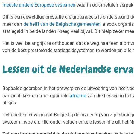
meeste andere Europese systemen
waarin ook metalen verpak
Dit is een geweldige prestatie die grotendeels is ondersteund d
meer dan
de helft van de Belgische gemeenten
, alsook organis
statiegeld in beide landen, kreeg veel bijval. Dit hielp zeker me
Het is wel belangrijk te onthouden dat de weg naar een alom
van de best presterende statiegeldsystemen te worden en alle 
Lessen uit de Nederlandse erva
Bepaalde gebreken in het ontwerp en de uitvoering van het Ned
aanzienlijke maar niet optimale
afname
van die flessen in het
blikjes.
Het goede nieuws is dat België bij de invoering van zijn statieg
systeem invoeren. Hieronder volgen enkele lessen die uit het
Zet een terugnameplicht in de statiegeldwetgeving.
Er is gee