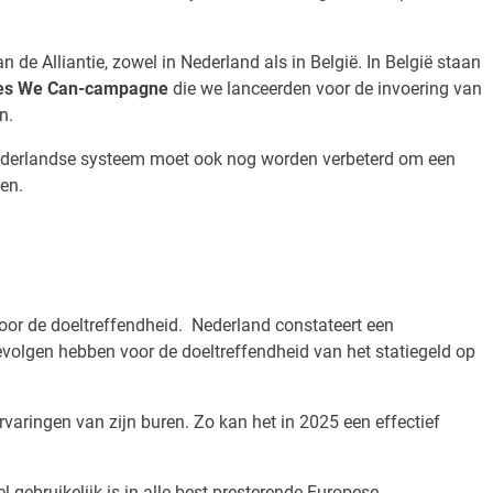
 de Alliantie, zowel in Nederland als in België. In België staan
es We Can-campagne
die we lanceerden voor de invoering van
n.
 Nederlandse systeem moet ook nog worden verbeterd om een
ren.
oor de doeltreffendheid. Nederland constateert een
volgen hebben voor de doeltreffendheid van het statiegeld op
ervaringen van zijn buren. Zo kan het in 2025 een effectief
 gebruikelijk is in alle best presterende Europese