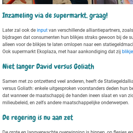
Inzameling via de supermarkt, graag!
Later zal ook de
input
van verschillende alliantiepartners, zoal
bijdragen dat consumenten hun blikjes straks gewoon bij de su
alleen voor de blikjes te laten omlopen naar een statiegeldmac
Ook supermarkt Ekoplaza, met haar aankondiging dat zij
blikj
Niet langer David versus Goliath
Samen met zo ontzettend veel anderen, heeft de Statiegeldallian
versus Goliath: enkele uitgesproken voorstanders deden hun be
dat wanneer de maatschappij de handen ineen slaat en van zic
milieubeleid, en zelfs andere maatschappelijke onderwerpen.
De regering is nu aan zet
De grote en langverwachte overwinning is binnen, op flesjes en