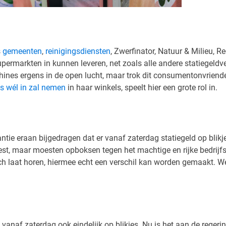
s
gemeenten
,
reinigingsdiensten
, Zwerfinator, Natuur & Milieu,
permarkten in kunnen leveren, net zoals alle andere statiegeldv
hines ergens in de open lucht, maar trok dit consumentonvriende
es wél in zal nemen
in haar winkels, speelt hier een grote rol in.
tie eraan bijgedragen dat er vanaf zaterdag statiegeld op blikje
st, maar moesten opboksen tegen het machtige en rijke bedrijfsl
h laat horen, hiermee echt een verschil kan worden gemaakt. We 
 vanaf zaterdag ook eindelijk op blikjes. Nu is het aan de reger