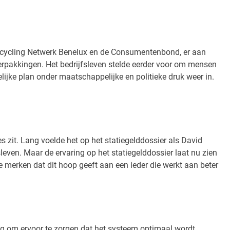
 Recycling Netwerk Benelux en de Consumentenbond, er aan
erpakkingen. Het bedrijfsleven stelde eerder voor om mensen
lijke plan onder maatschappelijke en politieke druk weer in.
s zit. Lang voelde het op het statiegelddossier als David
even. Maar de ervaring op het statiegelddossier laat nu zien
merken dat dit hoop geeft aan een ieder die werkt aan beter
ing om ervoor te zorgen dat het systeem optimaal wordt