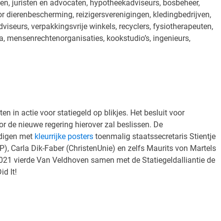
en, juristen en advocaten, hypotheekadviseurs, bosbeheer,
oor dierenbescherming, reizigersverenigingen, kledingbedrijven,
dviseurs, verpakkingsvrije winkels, recyclers, fysiotherapeuten,
, mensenrechtenorganisaties, kookstudio’s, ingenieurs,
n in actie voor statiegeld op blikjes. Het besluit voor
oor de nieuwe regering hierover zal beslissen. De
edigen met
kleurrijke posters
toenmalig staatssecretaris Stientje
), Carla Dik-Faber (ChristenUnie) en zelfs Maurits von Martels
021 vierde Van Veldhoven samen met de Statiegeldalliantie de
id It!