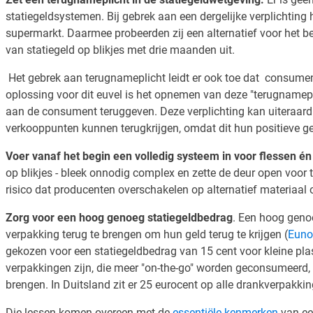
statiegeldsystemen. Bij gebrek aan een dergelijke verplichting 
supermarkt. Daarmee probeerden zij een alternatief voor het bek
van statiegeld op blikjes met drie maanden uit.
Het gebrek aan terugnameplicht leidt er ook toe dat consumen
oplossing voor dit euvel is het opnemen van deze "terugnamepl
aan de consument teruggeven. Deze verplichting kan uiteraard 
verkooppunten kunnen terugkrijgen, omdat dit hun positieve ge
Voer vanaf het begin een volledig systeem in voor flessen én 
op blikjes - bleek onnodig complex en zette de deur open vo
risico dat producenten overschakelen op alternatief materiaal
Zorg voor een hoog genoeg statiegeldbedrag
. Een hoog geno
verpakking terug te brengen om hun geld terug te krijgen (
Euno
gekozen voor een statiegeldbedrag van 15 cent voor kleine plast
verpakkingen zijn, die meer "on-the-go" worden geconsumeerd, e
brengen. In Duitsland zit er 25 eurocent op alle drankverpakk
Die lessen komen overeen met de
essentiële kenmerken
van ee