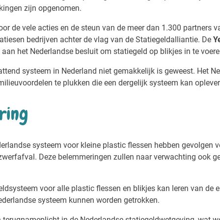
kingen zijn opgenomen.
oor de vele acties en de steun van de meer dan 1.300 partners van
atiesen bedrijven achter de vlag van de Statiegeldalliantie. De
Y
e aan het Nederlandse besluit om statiegeld op blikjes in te voere
vattend systeem in Nederland niet gemakkelijk is geweest. Het
milieuvoordelen te plukken die een dergelijk systeem kan opleve
ring
erlandse systeem voor kleine plastic flessen hebben gevolgen v
 zwerfafval. Deze belemmeringen zullen naar verwachting ook ge
eldsysteem voor alle plastic flessen en blikjes kan leren van de 
 Nederlandse systeem kunnen worden getrokken.
n terugnameplicht in de Nederlandse statiegeldwetgeving, wat wel