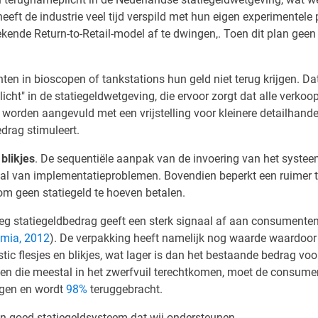
heeft de industrie veel tijd verspild met hun eigen experimentel
ende Return-to-Retail-model af te dwingen,. Toen dit plan geen re
ten in bioscopen of tankstations hun geld niet terug krijgen. 
icht" in de statiegeldwetgeving, die ervoor zorgt dat alle verko
worden aangevuld met een vrijstelling voor kleinere detailhande
drag stimuleert.
blikjes
. De sequentiële aanpak van de invoering van het systeem 
or tal van implementatieproblemen. Bovendien beperkt een ruim
 om geen statiegeld te hoeven betalen.
eg statiegeldbedrag geeft een sterk signaal af aan consumente
mia, 2012
). De verpakking heeft namelijk nog waarde waardoor 
ic flesjes en blikjes, wat lager is dan het bestaande bedrag voor
n die meestal in het zwerfvuil terechtkomen, moet de consument 
ingen en wordt
98%
teruggebracht.
n goed statiegeldsysteem dat wij ondersteunen.