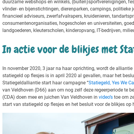
duurzame webshops en winkels, (buiten)sportverenigingen, fes
vlinder- en bijenstichtingen, dierenparken, campings, politieke 
financieel adviseurs, zwerfafvalrapers, kruidenieren, tandartspr
consumentenorganisaties, hogescholen en universiteiten, goed
landgoederen, kleuterscholen, kinderopvang, IT-bedrijven, milie
In actie voor de blikjes met Sta
In november 2020, 3 jaar na haar oprichting, wordt de alliantie 
statiegeld op flesjes is in april 2020 al gevallen, maar het bes
Statiegeldalliantie start haar campagne “
Statiegeld, Yes We Ca
van Veldhoven (D66) aan om nog zelf deze regeerperiode te bes
(CDA) doen mee en juichen Van Veldhoven in
video’s
toe om ze
start van statiegeld op flesjes en het besluit voor de blikjes op