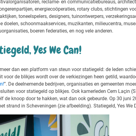
tivalorganisatoren, reclame- en communicatiebureaus, architect
jongerenpartijen, energiecoöperaties, rotary clubs, stichtingen v
aktijken, toneelspelers, designers, tuinontwerpers, verzekeringsa
e doelen, schoonmaakservices, muzikanten, milieucentra, musea
uorganisaties, boeren federaties, en nog vele anderen.
tiegeld, Yes We Can!
meer dan een platform van steun voor statiegeld: de leden schiete
luit voor de blikjes wordt over de verkiezingen heen getild, waard
n!
”. De deelnemende bedrijven, organisaties en gemeenten mo
luiten voor statiegeld op blikjes. Ook kamerleden Cem Laçin (SP
lf de knoop door te hakken, wat dan ook gebeurde. Op 30 juni 2
 het strand in Scheveningen (zie afbeelding). Statiegeld, Yes We D