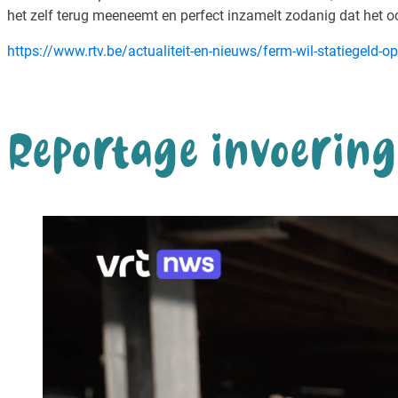
het zelf terug meeneemt en perfect inzamelt zodanig dat het oo
https://www.rtv.be/actualiteit-en-nieuws/ferm-wil-statiegeld-op
Reportage invoering