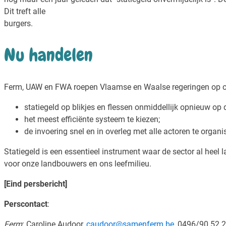
Dit treft alle
burgers.
Nu handelen
Ferm, UAW en FWA roepen Vlaamse en Waalse regeringen op 
statiegeld op blikjes en flessen onmiddellijk opnieuw op 
het meest efficiënte systeem te kiezen;
de invoering snel en in overleg met alle actoren te organi
Statiegeld is een essentieel instrument waar de sector al heel
voor onze landbouwers en ons leefmilieu.
[Eind persbericht]
Perscontact
:
Ferm
: Caroline Audoor,
caudoor@samenferm.be
, 0496/90 52 