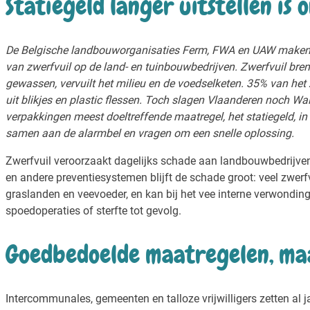
Statiegeld langer uitstellen i
De Belgische landbouworganisaties Ferm, FWA en UAW maken 
van zwerfvuil op de land- en tuinbouwbedrijven. Zwerfvuil bre
gewassen, vervuilt het milieu en de voedselketen. 35% van het 
uit blikjes en plastic flessen. Toch slagen Vlaanderen noch Wall
verpakkingen meest doeltreffende maatregel, het statiegeld, in
samen aan de alarmbel en vragen om een snelle oplossing.
Zwerfvuil veroorzaakt dagelijks schade aan landbouwbedrijve
en andere preventiesystemen blijft de schade groot: veel zwerfv
graslanden en veevoeder, en kan bij het vee interne verwondin
spoedoperaties of sterfte tot gevolg.
Goedbedoelde maatregelen, ma
Intercommunales, gemeenten en talloze vrijwilligers zetten al ja