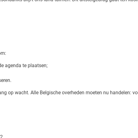
om:
de agenda te plaatsen;
seren.
 lang op wacht. Alle Belgische overheden moeten nu handelen: voo
22