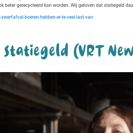
k beter gerecycleerd kan worden. Wij geloven dat statiegeld daar
-zwerfafval-boeren-hebben-er-te-veel-last-van
 statiegeld (VRT New