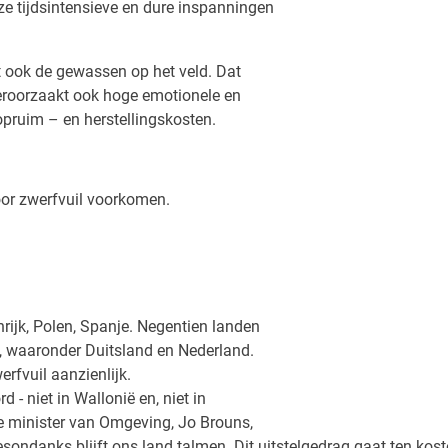
ze tijdsintensieve en dure inspanningen
ilt ook de gewassen op het veld. Dat
eroorzaakt ook hoge emotionele en
pruim – en herstellingskosten.
oor zwerfvuil voorkomen.
rijk, Polen, Spanje. Negentien landen
es, waaronder Duitsland en Nederland.
rfvuil aanzienlijk.
 - niet in Wallonië en, niet in
e minister van Omgeving, Jo Brouns,
Desondanks blijft ons land talmen. Dit uitstelgedrag gaat ten ko