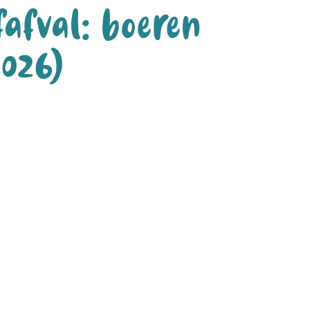
fafval: boeren
2026)