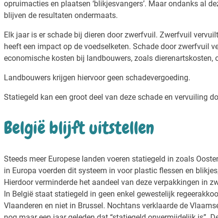
opruimacties en plaatsen ‘blikjesvangers’. Maar ondanks al de
blijven de resultaten ondermaats.
Elk jaar is er schade bij dieren door zwerfvuil. Zwerfvuil vervu
heeft een impact op de voedselketen. Schade door zwerfvuil v
economische kosten bij landbouwers, zoals dierenartskosten, o
Landbouwers krijgen hiervoor geen schadevergoeding.
Statiegeld kan een groot deel van deze schade en vervuiling d
België blijft uitstellen
Steeds meer Europese landen voeren statiegeld in zoals Oosten
in Europa voerden dit systeem in voor plastic flessen en blikj
Hierdoor verminderde het aandeel van deze verpakkingen in zwe
In België staat statiegeld in geen enkel gewestelijk regeerakkoord
Vlaanderen en niet in Brussel. Nochtans verklaarde de Vlaams
nog maar een jaar geleden dat “statiegeld onvermijdelijk is”. 