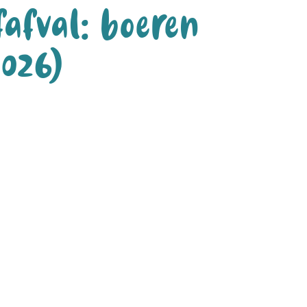
fafval: boeren
2026)