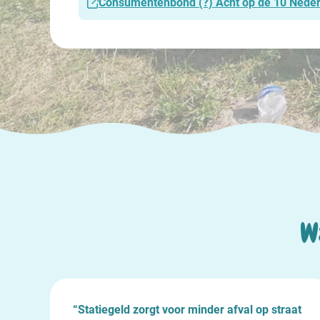
Consumentenbond (?) Acht op de 10 Nederla
W
aat
“Liever helemaal geen