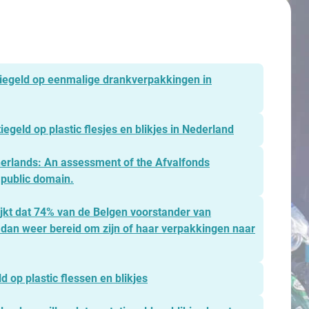
iegeld op eenmalige drankverpakkingen in
iegeld op plastic flesjes en blikjes in Nederland
herlands: An assessment of the Afvalfonds
 public domain.
jkt dat 74% van de Belgen voorstander van
s dan weer bereid om zijn of haar verpakkingen naar
d op plastic flessen en blikjes