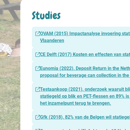
Studies​
OVAM (2015) Impactanalyse invoering stat
Vlaanderen
CE Delft (2017) Kosten en effecten van stat
Eunomia (2022), Deposit Return in the Net
proposal for beverage can collection in the
Testaankoop (2021), onderzoek waaruit bli
statiegeld op blik en PET-flessen en 89% i
het inzamelpunt terug te brengen.
Gfk (2018), 82% van de Belgen wil statiegel