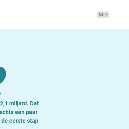
Kies
een
taal
?
,1 miljard. Dat
lechts een paar
 de eerste stap