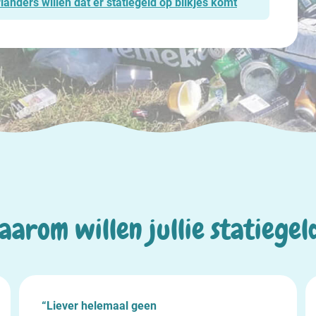
nders willen dat er statiegeld op blikjes komt
aarom willen jullie statiegel
“Minder grondstoffen verloren laten gaan,