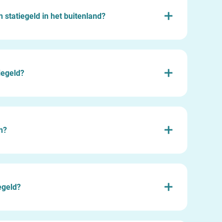
n statiegeld in het buitenland?
iegeld?
n?
iegeld?