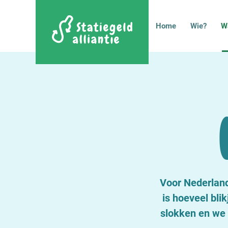
Home
Wie?
W
Voor Nederland
is hoeveel bli
slokken en we 