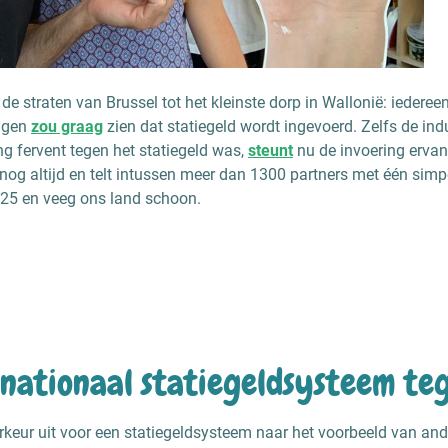
e straten van Brussel tot het kleinste dorp in Wallonië: iedereen
lgen
zou graag
zien dat statiegeld wordt ingevoerd. Zelfs de indu
ng fervent tegen het statiegeld was,
steunt
nu de invoering ervan
t nog altijd en telt intussen meer dan 1300 partners met één simpe
 2025 en veeg ons land schoon.
 nationaal statiegeldsysteem t
orkeur uit voor een statiegeldsysteem naar het voorbeeld van an