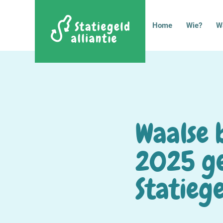
Home
Wie?
W
Waalse b
2025 g
Statiege