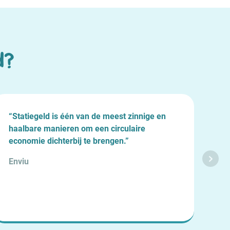
d?
“Statiegeld is één van de meest zinnige en
“Li
haalbare manieren om een circulaire
weg
economie dichterbij te brengen.”
zal
zor
Enviu
De 