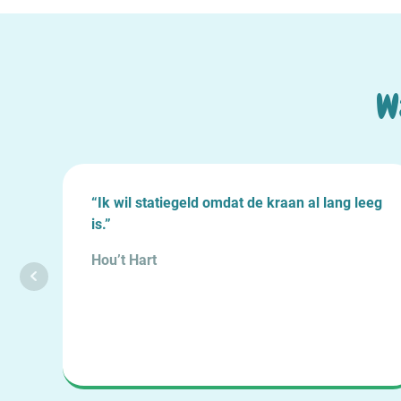
W
“Ik wil statiegeld omdat de kraan al lang leeg
is.”
hter
Hou’t Hart