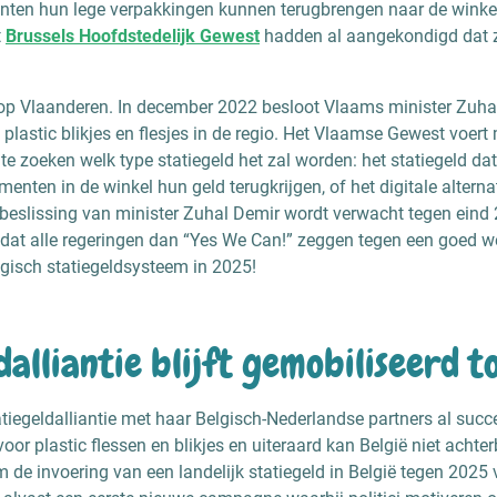
nten hun lege verpakkingen kunnen terugbrengen naar de winkel
t
Brussels Hoofdstedelijk Gewest
hadden al aangekondigd dat z
t op Vlaanderen. In december 2022 besloot Vlaams minister Zuh
p plastic blikjes en flesjes in de regio. Het Vlaamse Gewest voer
 te zoeken welk type statiegeld het zal worden: het statiegeld d
menten in de winkel hun geld terugkrijgen, of het digitale altern
ve beslissing van minister Zuhal Demir wordt verwacht tegen eind
t dat alle regeringen dan “Yes We Can!” zeggen tegen een goed 
gisch statiegeldsysteem in 2025!
dalliantie blijft gemobiliseerd t
atiegeldalliantie met haar Belgisch-Nederlandse partners al suc
voor plastic flessen en blikjes en uiteraard kan België niet acht
 de invoering van een landelijk statiegeld in België tegen 2025 v