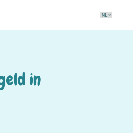
Kies
een
taal
geld in