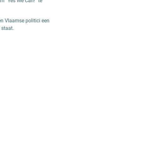
om “Yes We Can!” te
n Vlaamse politici een
 staat.