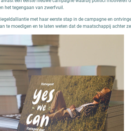
m alvast een eerste nieuwe campagne waarbij politici motiveren 
en het tegengaan van zwerfvuil.
iegeldalliantie met haar eerste stap in de campagne en ontvinge
n te moedigen en te laten weten dat de maatschappij achter ze