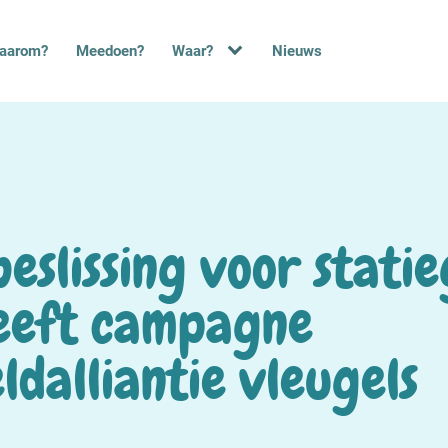
aarom?
Meedoen?
Waar?
Nieuws
eslissing voor statie
eeft campagne
ldalliantie vleugels